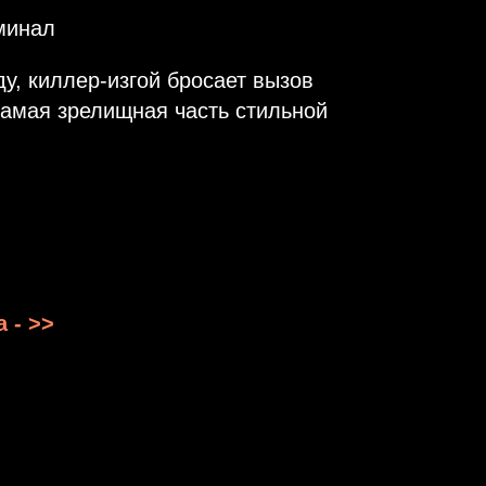
минал
у, киллер-изгой бросает вызов
амая зрелищная часть стильной
 - >>